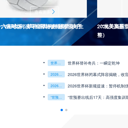
查看更多
杯十六座球场：草种基因的跨洲漂流与生
：VAR如何改写世界杯的规则与秩序
2026美加
“北美高原
整）
2026世界杯J
杯最强矛与盾的终极对话
6世预赛非洲主场绞杀战”
世界杯替补奇兵：一瞬定乾坤
世界杯替补奇兵：一瞬定乾坤
2026世界杯J组前瞻：阿根廷一骑绝尘
阿尔及利亚与奥地利激战争夺出线权
权
世界杯绝杀瞬间”
预赛附加赛的公平性反思”
2026世界杯闭幕式阵容揭晓，收
“北美冷链暗战：2
2026世界杯闭幕式阵容揭晓
收官盛典看点全解析
“北美冷链暗战：2026世界杯跨境餐食的防疫困局”
组第三的晋级密码藏在哪一环？**
乾坤：2026世界杯决赛用球设计解读
2026世界杯新规提速：暂停机制
**世界杯菜鸟破
2026世界杯新规提速：暂停机制优化助推比赛流畅度飞跃
**世界杯菜鸟破咒记：美加墨的零胜突围战**
观赛解决方案：球迷行李“门到门”极速转运，单场票专属动
瞬间，重塑足球荣耀
“世预赛出线后17天：高强度集训
“2026世界杯抽
“世预赛出线后17天：高强度集训期的体能重建与战术转化”
“2026世界杯抽签：死亡之组已成伪命题？”